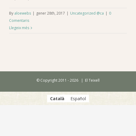
By
aloewebs
|
gener 28th, 2017
|
Uncategorized @ca
|
0
Comentaris
Llegeix més
© Copyright 2011 -
2026 | El Teixell
Català
Español